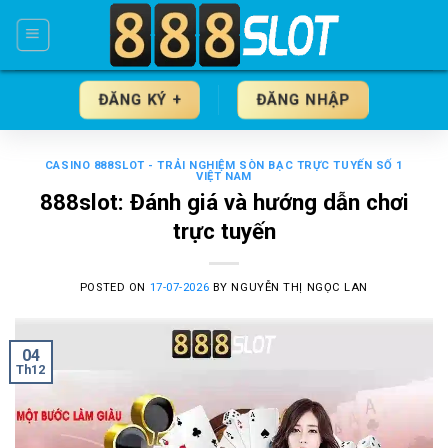
Skip
to
content
ĐĂNG KÝ +
ĐĂNG NHẬP
CASINO 888SLOT - TRẢI NGHIỆM SÒN BẠC TRỰC TUYẾN SỐ 1
VIỆT NAM
888slot: Đánh giá và hướng dẫn chơi
trực tuyến
POSTED ON
17-07-2026
BY
NGUYỄN THỊ NGỌC LAN
04
Th12