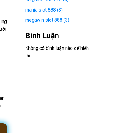
mania slot 888 (3)
megawin slot 888 (3)
dùng
ười
Bình Luận
Không có bình luận nào để hiển
thị.
ian
m