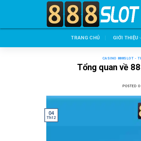
Skip
to
content
TRANG CHỦ
GIỚI THIỆU
CASINO 888SLOT - T
Tổng quan về 888
POSTED 
04
Th12