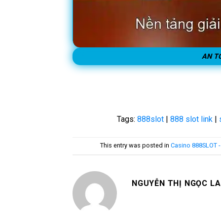
AN T
Tags:
888slot
|
888 slot link
|
This entry was posted in
Casino 888SLOT -
NGUYỄN THỊ NGỌC L