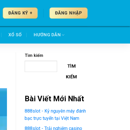
ĐĂNG KÝ +
ĐĂNG NHẬP
XỔ SỐ
HƯỚNG DẪN
Tìm kiếm
TÌM
KIẾM
Bài Viết Mới Nhất
888slot - Kỷ nguyên máy đánh
bạc trực tuyến tại Việt Nam
888slot - Trải nghiệm casino