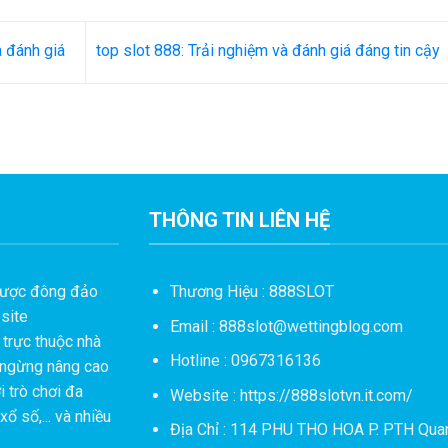
à đánh giá
top slot 888: Trải nghiệm và đánh giá đáng tin cậy
THÔNG TIN LIÊN HỆ
 được đông đảo
Thương Hiệu : 888SLOT
site
Email :
888slot@wettingblog.com
 trực thuộc nhà
Hotline : 0967316136
 ngừng nâng cao
 trò chơi đa
Website :
https://888slotvn.it.com/
ổ số,... và nhiều
Địa Chỉ : 114 PHU THO HOA P. PTH Qua